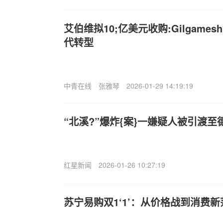
艾伯维拟10;亿美元收购:Gilgame
代转型
中青在线
张雅琴
2026-01-29 14:19:19
“北溪?”爆炸{案}一嫌疑人被引渡至
红星新闻
2026-01-26 10:27:19
苏宁易购双1‘1’：从价格战到消费新