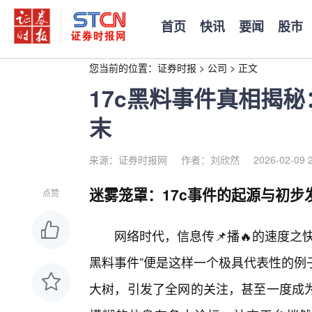
首页
快讯
要闻
股市
您当前的位置：
证券时报
>
公司
>
正文
17c黑料事件真相揭
末
来源：证券时报网
作者：刘欣然
2026-02-09 
迷雾笼罩：17c事件的起源与初步
点赞
网络时代，信息传📌播🔥的速度之快
黑料事件”便是这样一个极具代表性的例
大树，引发了全网的关注，甚至一度成